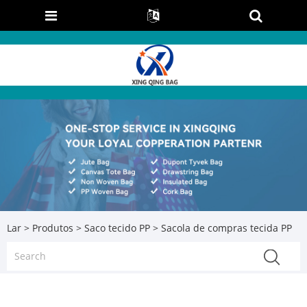
Lar
>
Produtos
>
Saco tecido PP
> Sacola de compras tecida PP